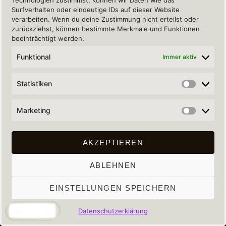
Technologien zustimmst, können wir Daten wie das
Surfverhalten oder eindeutige IDs auf dieser Website
verarbeiten. Wenn du deine Zustimmung nicht erteilst oder
zurückziehst, können bestimmte Merkmale und Funktionen
REGULATORIK
beeinträchtigt werden.
Funktional
Immer aktiv
Sitemap
Impressum
Statistiken
Statisti
Datenschutzerklärung
Marketing
Marketi
milan.bxb
milan_bxb
AKZEPTIEREN
(Instagram)
(YouTube)
ABLEHNEN
EINSTELLUNGEN SPEICHERN
COPYRIGHT © 2026
MILAN BOXBERG
|
DATENSCHUTZERKLÄRUNG
|
MY MUSIC
BAND BY
CATCH THEMES
Datenschutzerklärung