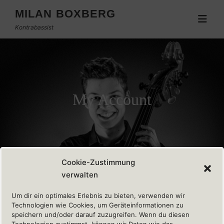
MILAN BOXBERG
Kontrabassist
My Account
Cookie-Zustimmung
verwalten
[user_registration_my_account]
Um dir ein optimales Erlebnis zu bieten, verwenden wir
Technologien wie Cookies, um Geräteinformationen zu
speichern und/oder darauf zuzugreifen. Wenn du diesen